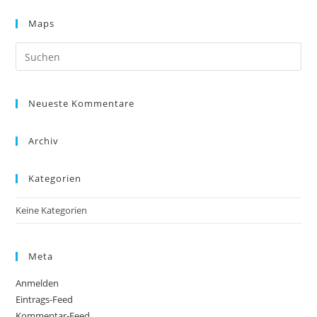
Maps
Pre
Es
to
Neueste Kommentare
clo
the
sea
Archiv
pan
Kategorien
Keine Kategorien
Meta
Anmelden
Eintrags-Feed
Kommentar-Feed